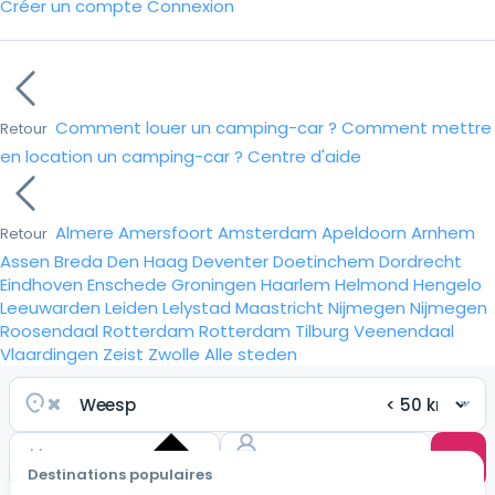
Créer un compte
Connexion
Comment louer un camping-car ?
Comment mettre
Retour
en location un camping-car ?
Centre d'aide
Almere
Amersfoort
Amsterdam
Apeldoorn
Arnhem
Retour
Assen
Breda
Den Haag
Deventer
Doetinchem
Dordrecht
Eindhoven
Enschede
Groningen
Haarlem
Helmond
Hengelo
Leeuwarden
Leiden
Lelystad
Maastricht
Nijmegen
Nijmegen
Roosendaal
Rotterdam
Rotterdam
Tilburg
Veenendaal
Vlaardingen
Zeist
Zwolle
Alle steden
Destinations populaires
Choisir