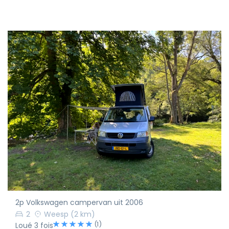
2p Volkswagen campervan uit 2006
2
Weesp
(2 km)
(1)
Loué 3 fois