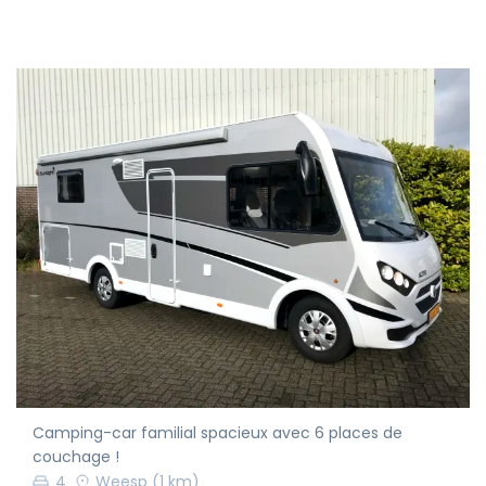
Camping-car familial spacieux avec 6 places de
couchage !
4
Weesp
(1 km)