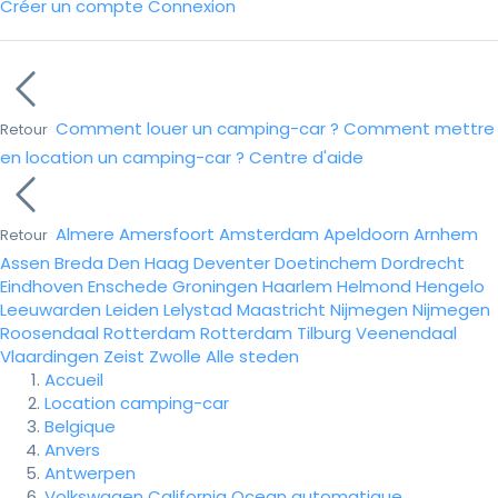
Créer un compte
Connexion
Comment louer un camping-car ?
Comment mettre
Retour
en location un camping-car ?
Centre d'aide
Almere
Amersfoort
Amsterdam
Apeldoorn
Arnhem
Retour
Assen
Breda
Den Haag
Deventer
Doetinchem
Dordrecht
Eindhoven
Enschede
Groningen
Haarlem
Helmond
Hengelo
Leeuwarden
Leiden
Lelystad
Maastricht
Nijmegen
Nijmegen
Roosendaal
Rotterdam
Rotterdam
Tilburg
Veenendaal
Vlaardingen
Zeist
Zwolle
Alle steden
Accueil
Location camping-car
Belgique
Anvers
Antwerpen
Volkswagen California Ocean automatique