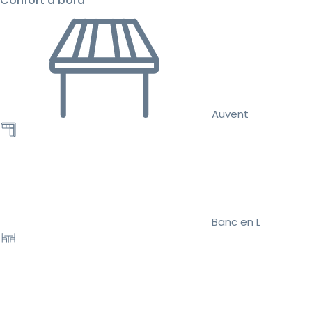
Confort à bord
Auvent
Banc en L