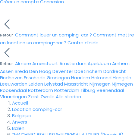
Créer un compte
Connexion
Comment louer un camping-car ?
Comment mettre
Retour
en location un camping-car ?
Centre d'aide
Almere
Amersfoort
Amsterdam
Apeldoorn
Arnhem
Retour
Assen
Breda
Den Haag
Deventer
Doetinchem
Dordrecht
Eindhoven
Enschede
Groningen
Haarlem
Helmond
Hengelo
Leeuwarden
Leiden
Lelystad
Maastricht
Nijmegen
Nijmegen
Roosendaal
Rotterdam
Rotterdam
Tilburg
Veenendaal
Vlaardingen
Zeist
Zwolle
Alle steden
Accueil
Location camping-car
Belgique
Anvers
Balen
*MACHINE* BEAU SEMI-INTEGRAL A LOUER (Permis B)