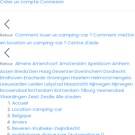
Créer un compte
Connexion
Comment louer un camping-car ?
Comment mettre
Retour
en location un camping-car ?
Centre d'aide
Almere
Amersfoort
Amsterdam
Apeldoorn
Arnhem
Retour
Assen
Breda
Den Haag
Deventer
Doetinchem
Dordrecht
Eindhoven
Enschede
Groningen
Haarlem
Helmond
Hengelo
Leeuwarden
Leiden
Lelystad
Maastricht
Nijmegen
Nijmegen
Roosendaal
Rotterdam
Rotterdam
Tilburg
Veenendaal
Vlaardingen
Zeist
Zwolle
Alle steden
Accueil
Location camping-car
Belgique
Anvers
Beveren-Kruibeke-Zwijndrecht
mobil-home alcôve luxe (Automatique !)