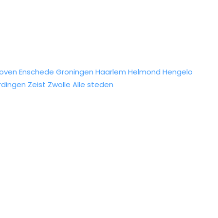
hoven
Enschede
Groningen
Haarlem
Helmond
Hengelo
rdingen
Zeist
Zwolle
Alle steden