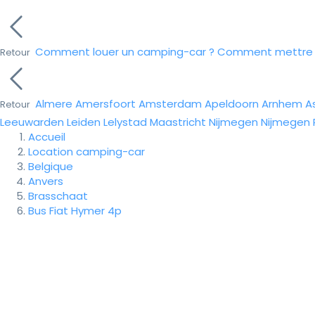
Comment louer un camping-car ?
Comment mettre e
Retour
Almere
Amersfoort
Amsterdam
Apeldoorn
Arnhem
A
Retour
Leeuwarden
Leiden
Lelystad
Maastricht
Nijmegen
Nijmegen
Accueil
Location camping-car
Belgique
Anvers
Brasschaat
Bus Fiat Hymer 4p