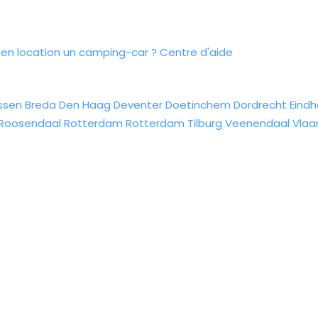
n location un camping-car ?
Centre d'aide
ssen
Breda
Den Haag
Deventer
Doetinchem
Dordrecht
Eind
Roosendaal
Rotterdam
Rotterdam
Tilburg
Veenendaal
Vlaa