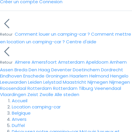
Créer un compte
Connexion
Comment louer un camping-car ?
Comment mettre
Retour
en location un camping-car ?
Centre d'aide
Almere
Amersfoort
Amsterdam
Apeldoorn
Arnhem
Retour
Assen
Breda
Den Haag
Deventer
Doetinchem
Dordrecht
Eindhoven
Enschede
Groningen
Haarlem
Helmond
Hengelo
Leeuwarden
Leiden
Lelystad
Maastricht
Nijmegen
Nijmegen
Roosendaal
Rotterdam
Rotterdam
Tilburg
Veenendaal
Vlaardingen
Zeist
Zwolle
Alle steden
Accueil
Location camping-car
Belgique
Anvers
Duffel
Découvrez notre camping-car McLouis luxueux et