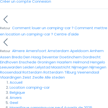
Créer un compte
Connexion
Comment louer un camping-car ?
Comment mettre
Retour
en location un camping-car ?
Centre d'aide
Almere
Amersfoort
Amsterdam
Apeldoorn
Arnhem
Retour
Assen
Breda
Den Haag
Deventer
Doetinchem
Dordrecht
Eindhoven
Enschede
Groningen
Haarlem
Helmond
Hengelo
Leeuwarden
Leiden
Lelystad
Maastricht
Nijmegen
Nijmegen
Roosendaal
Rotterdam
Rotterdam
Tilburg
Veenendaal
Vlaardingen
Zeist
Zwolle
Alle steden
Accueil
Location camping-car
Belgique
Anvers
Geel
Magnifique camping-car neuf à partir de 2025