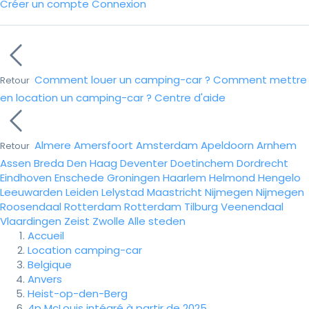
Créer un compte
Connexion
Comment louer un camping-car ?
Comment mettre
Retour
en location un camping-car ?
Centre d'aide
Almere
Amersfoort
Amsterdam
Apeldoorn
Arnhem
Retour
Assen
Breda
Den Haag
Deventer
Doetinchem
Dordrecht
Eindhoven
Enschede
Groningen
Haarlem
Helmond
Hengelo
Leeuwarden
Leiden
Lelystad
Maastricht
Nijmegen
Nijmegen
Roosendaal
Rotterdam
Rotterdam
Tilburg
Veenendaal
Vlaardingen
Zeist
Zwolle
Alle steden
Accueil
Location camping-car
Belgique
Anvers
Heist-op-den-Berg
4p McLouis intégré à partir de 2025