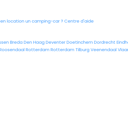
n location un camping-car ?
Centre d'aide
ssen
Breda
Den Haag
Deventer
Doetinchem
Dordrecht
Eind
Roosendaal
Rotterdam
Rotterdam
Tilburg
Veenendaal
Vlaa