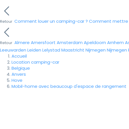
Comment louer un camping-car ?
Comment mettre e
Retour
Almere
Amersfoort
Amsterdam
Apeldoorn
Arnhem
A
Retour
Leeuwarden
Leiden
Lelystad
Maastricht
Nijmegen
Nijmegen
Accueil
Location camping-car
Belgique
Anvers
Hove
Mobil-home avec beaucoup d'espace de rangement