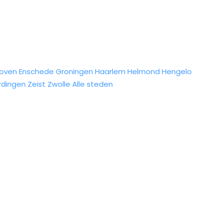
hoven
Enschede
Groningen
Haarlem
Helmond
Hengelo
rdingen
Zeist
Zwolle
Alle steden