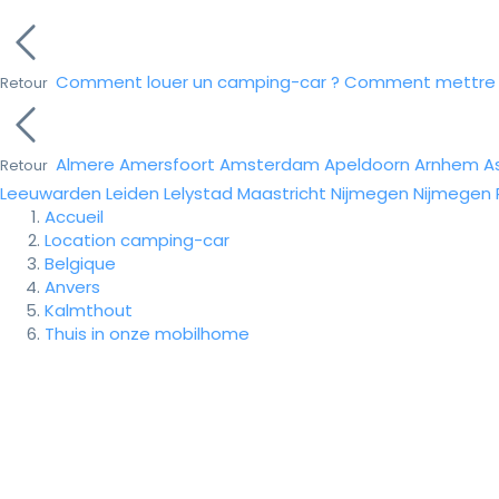
Comment louer un camping-car ?
Comment mettre e
Retour
Almere
Amersfoort
Amsterdam
Apeldoorn
Arnhem
A
Retour
Leeuwarden
Leiden
Lelystad
Maastricht
Nijmegen
Nijmegen
Accueil
Location camping-car
Belgique
Anvers
Kalmthout
Thuis in onze mobilhome