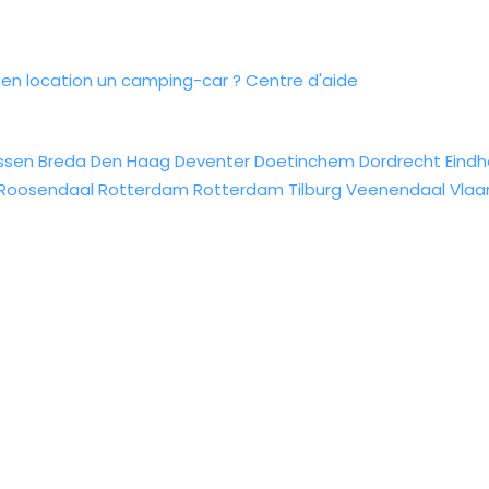
n location un camping-car ?
Centre d'aide
ssen
Breda
Den Haag
Deventer
Doetinchem
Dordrecht
Eind
Roosendaal
Rotterdam
Rotterdam
Tilburg
Veenendaal
Vlaa