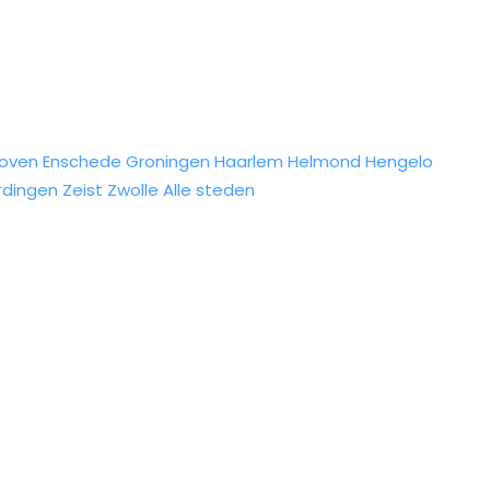
hoven
Enschede
Groningen
Haarlem
Helmond
Hengelo
rdingen
Zeist
Zwolle
Alle steden