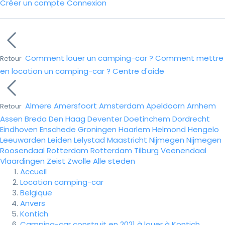
Créer un compte
Connexion
Comment louer un camping-car ?
Comment mettre
Retour
en location un camping-car ?
Centre d'aide
Almere
Amersfoort
Amsterdam
Apeldoorn
Arnhem
Retour
Assen
Breda
Den Haag
Deventer
Doetinchem
Dordrecht
Eindhoven
Enschede
Groningen
Haarlem
Helmond
Hengelo
Leeuwarden
Leiden
Lelystad
Maastricht
Nijmegen
Nijmegen
Roosendaal
Rotterdam
Rotterdam
Tilburg
Veenendaal
Vlaardingen
Zeist
Zwolle
Alle steden
Accueil
Location camping-car
Belgique
Anvers
Kontich
Camping-car construit en 2021 à louer à Kontich.