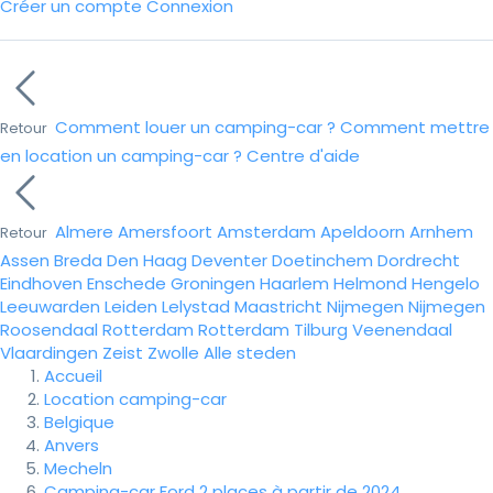
Créer un compte
Connexion
Comment louer un camping-car ?
Comment mettre
Retour
en location un camping-car ?
Centre d'aide
Almere
Amersfoort
Amsterdam
Apeldoorn
Arnhem
Retour
Assen
Breda
Den Haag
Deventer
Doetinchem
Dordrecht
Eindhoven
Enschede
Groningen
Haarlem
Helmond
Hengelo
Leeuwarden
Leiden
Lelystad
Maastricht
Nijmegen
Nijmegen
Roosendaal
Rotterdam
Rotterdam
Tilburg
Veenendaal
Vlaardingen
Zeist
Zwolle
Alle steden
Accueil
Location camping-car
Belgique
Anvers
Mecheln
Camping-car Ford 2 places à partir de 2024