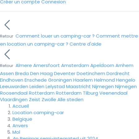
Créer un compte
Connexion
Comment louer un camping-car ?
Comment mettre
Retour
en location un camping-car ?
Centre d'aide
Almere
Amersfoort
Amsterdam
Apeldoorn
Arnhem
Retour
Assen
Breda
Den Haag
Deventer
Doetinchem
Dordrecht
Eindhoven
Enschede
Groningen
Haarlem
Helmond
Hengelo
Leeuwarden
Leiden
Lelystad
Maastricht
Nijmegen
Nijmegen
Roosendaal
Rotterdam
Rotterdam
Tilburg
Veenendaal
Vlaardingen
Zeist
Zwolle
Alle steden
Accueil
Location camping-car
Belgique
Anvers
Mol
4p Benimar semi-integrated uit 2024