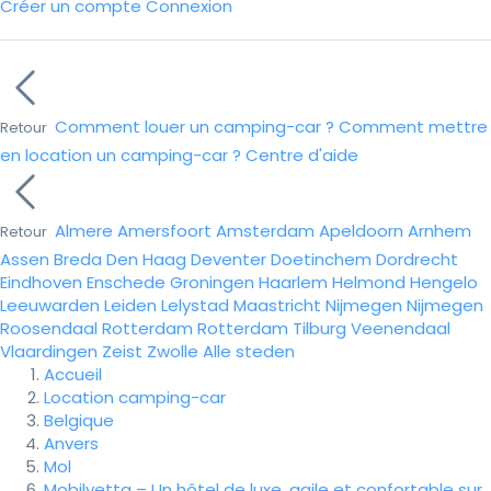
Créer un compte
Connexion
Comment louer un camping-car ?
Comment mettre
Retour
en location un camping-car ?
Centre d'aide
Almere
Amersfoort
Amsterdam
Apeldoorn
Arnhem
Retour
Assen
Breda
Den Haag
Deventer
Doetinchem
Dordrecht
Eindhoven
Enschede
Groningen
Haarlem
Helmond
Hengelo
Leeuwarden
Leiden
Lelystad
Maastricht
Nijmegen
Nijmegen
Roosendaal
Rotterdam
Rotterdam
Tilburg
Veenendaal
Vlaardingen
Zeist
Zwolle
Alle steden
Accueil
Location camping-car
Belgique
Anvers
Mol
Mobilvetta – Un hôtel de luxe, agile et confortable sur