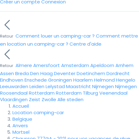
Créer un compte
Connexion
Comment louer un camping-car ?
Comment mettre
Retour
en location un camping-car ?
Centre d'aide
Almere
Amersfoort
Amsterdam
Apeldoorn
Arnhem
Retour
Assen
Breda
Den Haag
Deventer
Doetinchem
Dordrecht
Eindhoven
Enschede
Groningen
Haarlem
Helmond
Hengelo
Leeuwarden
Leiden
Lelystad
Maastricht
Nijmegen
Nijmegen
Roosendaal
Rotterdam
Rotterdam
Tilburg
Veenendaal
Vlaardingen
Zeist
Zwolle
Alle steden
Accueil
Location camping-car
Belgique
Anvers
Mortsel
Chausson 777GA - 2021 pour vos vacances de rêve