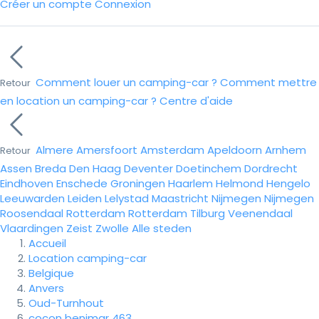
Créer un compte
Connexion
Comment louer un camping-car ?
Comment mettre
Retour
en location un camping-car ?
Centre d'aide
Almere
Amersfoort
Amsterdam
Apeldoorn
Arnhem
Retour
Assen
Breda
Den Haag
Deventer
Doetinchem
Dordrecht
Eindhoven
Enschede
Groningen
Haarlem
Helmond
Hengelo
Leeuwarden
Leiden
Lelystad
Maastricht
Nijmegen
Nijmegen
Roosendaal
Rotterdam
Rotterdam
Tilburg
Veenendaal
Vlaardingen
Zeist
Zwolle
Alle steden
Accueil
Location camping-car
Belgique
Anvers
Oud-Turnhout
cocon benimar 463