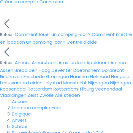
Créer un compte
Connexion
Comment louer un camping-car ?
Comment mettre
Retour
en location un camping-car ?
Centre d'aide
Almere
Amersfoort
Amsterdam
Apeldoorn
Arnhem
Retour
Assen
Breda
Den Haag
Deventer
Doetinchem
Dordrecht
Eindhoven
Enschede
Groningen
Haarlem
Helmond
Hengelo
Leeuwarden
Leiden
Lelystad
Maastricht
Nijmegen
Nijmegen
Roosendaal
Rotterdam
Rotterdam
Tilburg
Veenendaal
Vlaardingen
Zeist
Zwolle
Alle steden
Accueil
Location camping-car
Belgique
Anvers
Schilde
Semi-intégré Benimar 4p à partir de 2024