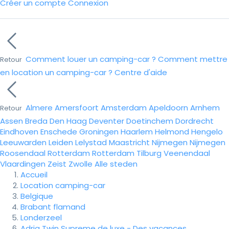
Créer un compte
Connexion
Comment louer un camping-car ?
Comment mettre
Retour
en location un camping-car ?
Centre d'aide
Almere
Amersfoort
Amsterdam
Apeldoorn
Arnhem
Retour
Assen
Breda
Den Haag
Deventer
Doetinchem
Dordrecht
Eindhoven
Enschede
Groningen
Haarlem
Helmond
Hengelo
Leeuwarden
Leiden
Lelystad
Maastricht
Nijmegen
Nijmegen
Roosendaal
Rotterdam
Rotterdam
Tilburg
Veenendaal
Vlaardingen
Zeist
Zwolle
Alle steden
Accueil
Location camping-car
Belgique
Brabant flamand
Londerzeel
Adria Twin Supreme de luxe - Des vacances