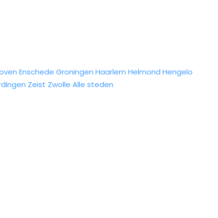
hoven
Enschede
Groningen
Haarlem
Helmond
Hengelo
rdingen
Zeist
Zwolle
Alle steden