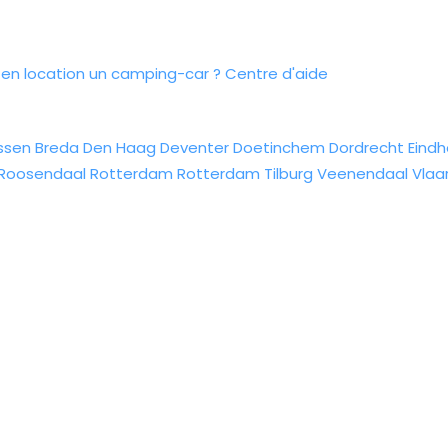
n location un camping-car ?
Centre d'aide
ssen
Breda
Den Haag
Deventer
Doetinchem
Dordrecht
Eind
Roosendaal
Rotterdam
Rotterdam
Tilburg
Veenendaal
Vlaa