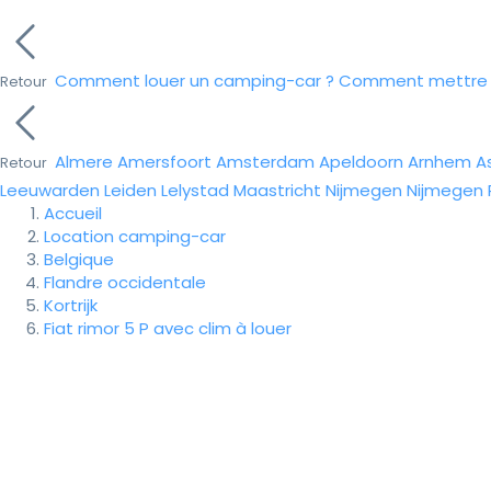
Comment louer un camping-car ?
Comment mettre e
Retour
Almere
Amersfoort
Amsterdam
Apeldoorn
Arnhem
A
Retour
Leeuwarden
Leiden
Lelystad
Maastricht
Nijmegen
Nijmegen
Accueil
Location camping-car
Belgique
Flandre occidentale
Kortrijk
Fiat rimor 5 P avec clim à louer