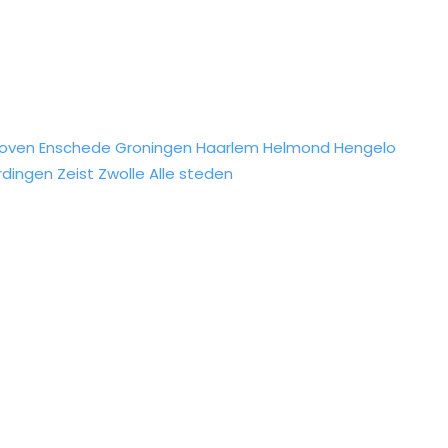
hoven
Enschede
Groningen
Haarlem
Helmond
Hengelo
rdingen
Zeist
Zwolle
Alle steden