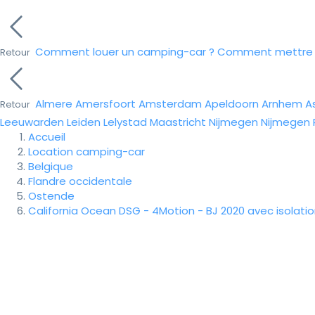
Comment louer un camping-car ?
Comment mettre e
Retour
Almere
Amersfoort
Amsterdam
Apeldoorn
Arnhem
A
Retour
Leeuwarden
Leiden
Lelystad
Maastricht
Nijmegen
Nijmegen
Accueil
Location camping-car
Belgique
Flandre occidentale
Ostende
California Ocean DSG - 4Motion - BJ 2020 avec isolatio