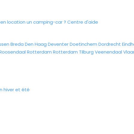
n location un camping-car ?
Centre d'aide
ssen
Breda
Den Haag
Deventer
Doetinchem
Dordrecht
Eind
Roosendaal
Rotterdam
Rotterdam
Tilburg
Veenendaal
Vlaa
n hiver et été