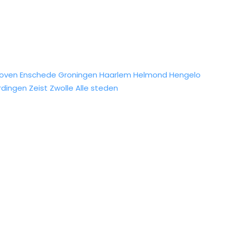
hoven
Enschede
Groningen
Haarlem
Helmond
Hengelo
rdingen
Zeist
Zwolle
Alle steden