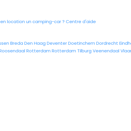
n location un camping-car ?
Centre d'aide
ssen
Breda
Den Haag
Deventer
Doetinchem
Dordrecht
Eind
Roosendaal
Rotterdam
Rotterdam
Tilburg
Veenendaal
Vlaa