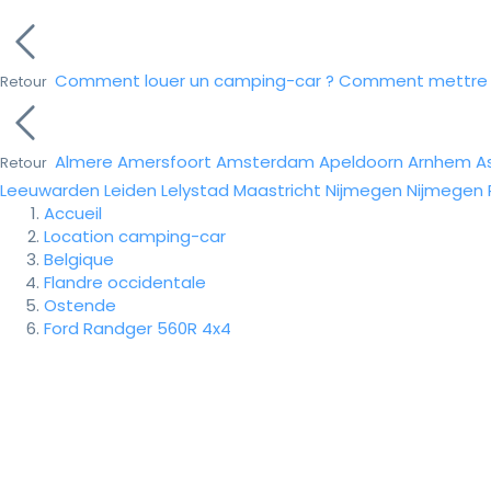
Comment louer un camping-car ?
Comment mettre e
Retour
Almere
Amersfoort
Amsterdam
Apeldoorn
Arnhem
A
Retour
Leeuwarden
Leiden
Lelystad
Maastricht
Nijmegen
Nijmegen
Accueil
Location camping-car
Belgique
Flandre occidentale
Ostende
Ford Randger 560R 4x4