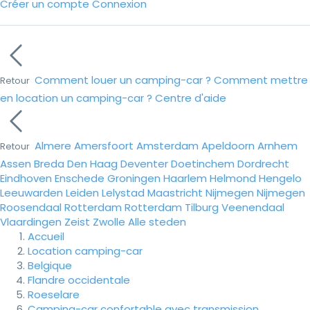
Créer un compte
Connexion
Comment louer un camping-car ?
Comment mettre
Retour
en location un camping-car ?
Centre d'aide
Almere
Amersfoort
Amsterdam
Apeldoorn
Arnhem
Retour
Assen
Breda
Den Haag
Deventer
Doetinchem
Dordrecht
Eindhoven
Enschede
Groningen
Haarlem
Helmond
Hengelo
Leeuwarden
Leiden
Lelystad
Maastricht
Nijmegen
Nijmegen
Roosendaal
Rotterdam
Rotterdam
Tilburg
Veenendaal
Vlaardingen
Zeist
Zwolle
Alle steden
Accueil
Location camping-car
Belgique
Flandre occidentale
Roeselare
Camping-car confortable avec transmission