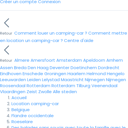
Créer un compte
Connexion
Comment louer un camping-car ?
Comment mettre
Retour
en location un camping-car ?
Centre d'aide
Almere
Amersfoort
Amsterdam
Apeldoorn
Arnhem
Retour
Assen
Breda
Den Haag
Deventer
Doetinchem
Dordrecht
Eindhoven
Enschede
Groningen
Haarlem
Helmond
Hengelo
Leeuwarden
Leiden
Lelystad
Maastricht
Nijmegen
Nijmegen
Roosendaal
Rotterdam
Rotterdam
Tilburg
Veenendaal
Vlaardingen
Zeist
Zwolle
Alle steden
Accueil
Location camping-car
Belgique
Flandre occidentale
Roeselare
Des balades sans soucis avec toute la famille avec le