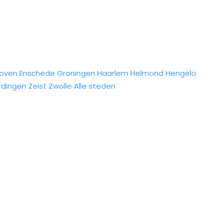
hoven
Enschede
Groningen
Haarlem
Helmond
Hengelo
rdingen
Zeist
Zwolle
Alle steden