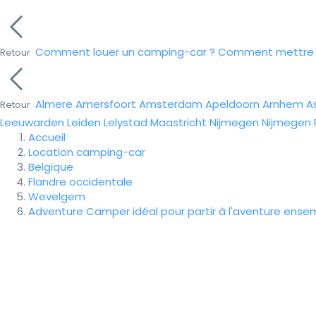
Comment louer un camping-car ?
Comment mettre e
Retour
Almere
Amersfoort
Amsterdam
Apeldoorn
Arnhem
A
Retour
Leeuwarden
Leiden
Lelystad
Maastricht
Nijmegen
Nijmegen
Accueil
Location camping-car
Belgique
Flandre occidentale
Wevelgem
Adventure Camper idéal pour partir à l'aventure ense