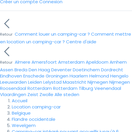
Créer un compte
Connexion
Comment louer un camping-car ?
Comment mettre
Retour
en location un camping-car ?
Centre d'aide
Almere
Amersfoort
Amsterdam
Apeldoorn
Arnhem
Retour
Assen
Breda
Den Haag
Deventer
Doetinchem
Dordrecht
Eindhoven
Enschede
Groningen
Haarlem
Helmond
Hengelo
Leeuwarden
Leiden
Lelystad
Maastricht
Nijmegen
Nijmegen
Roosendaal
Rotterdam
Rotterdam
Tilburg
Veenendaal
Vlaardingen
Zeist
Zwolle
Alle steden
Accueil
Location camping-car
Belgique
Flandre occidentale
Wevelgem
Camping-car intégré pouvant accueillir jusqu'à 6