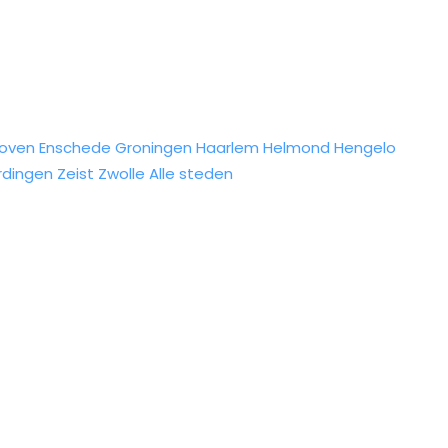
hoven
Enschede
Groningen
Haarlem
Helmond
Hengelo
rdingen
Zeist
Zwolle
Alle steden