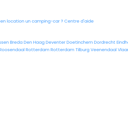
n location un camping-car ?
Centre d'aide
ssen
Breda
Den Haag
Deventer
Doetinchem
Dordrecht
Eind
Roosendaal
Rotterdam
Rotterdam
Tilburg
Veenendaal
Vlaa