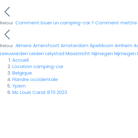
Comment louer un camping-car ?
Comment mettre e
Retour
Almere
Amersfoort
Amsterdam
Apeldoorn
Arnhem
A
Retour
Leeuwarden
Leiden
Lelystad
Maastricht
Nijmegen
Nijmegen
Accueil
Location camping-car
Belgique
Flandre occidentale
Ypern
Mc Louis Carat 870 2023