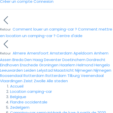
Créer un compte
Connexion
Comment louer un camping-car ?
Comment mettre
Retour
en location un camping-car ?
Centre d'aide
Almere
Amersfoort
Amsterdam
Apeldoorn
Arnhem
Retour
Assen
Breda
Den Haag
Deventer
Doetinchem
Dordrecht
Eindhoven
Enschede
Groningen
Haarlem
Helmond
Hengelo
Leeuwarden
Leiden
Lelystad
Maastricht
Nijmegen
Nijmegen
Roosendaal
Rotterdam
Rotterdam
Tilburg
Veenendaal
Vlaardingen
Zeist
Zwolle
Alle steden
Accueil
Location camping-car
Belgique
Flandre occidentale
Zedelgem
Camping-car semi-intégré de luxe à partir de 2020