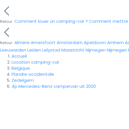
Comment louer un camping-car ?
Comment mettre e
Retour
Almere
Amersfoort
Amsterdam
Apeldoorn
Arnhem
A
Retour
Leeuwarden
Leiden
Lelystad
Maastricht
Nijmegen
Nijmegen
Accueil
Location camping-car
Belgique
Flandre occidentale
Zedelgem
4p Mercedes-Benz campervan uit 2020