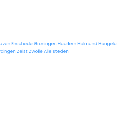
hoven
Enschede
Groningen
Haarlem
Helmond
Hengelo
rdingen
Zeist
Zwolle
Alle steden