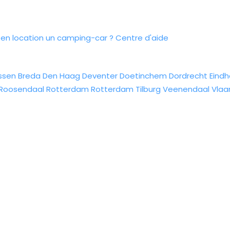
n location un camping-car ?
Centre d'aide
ssen
Breda
Den Haag
Deventer
Doetinchem
Dordrecht
Eind
Roosendaal
Rotterdam
Rotterdam
Tilburg
Veenendaal
Vlaa