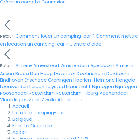
Créer un compte
Connexion
Comment louer un camping-car ?
Comment mettre
Retour
en location un camping-car ?
Centre d'aide
Almere
Amersfoort
Amsterdam
Apeldoorn
Arnhem
Retour
Assen
Breda
Den Haag
Deventer
Doetinchem
Dordrecht
Eindhoven
Enschede
Groningen
Haarlem
Helmond
Hengelo
Leeuwarden
Leiden
Lelystad
Maastricht
Nijmegen
Nijmegen
Roosendaal
Rotterdam
Rotterdam
Tilburg
Veenendaal
Vlaardingen
Zeist
Zwolle
Alle steden
Accueil
Location camping-car
Belgique
Flandre Orientale
Aalter
5p Ford semi-integrated uit 2022