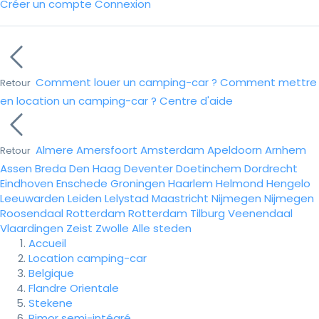
Créer un compte
Connexion
Comment louer un camping-car ?
Comment mettre
Retour
en location un camping-car ?
Centre d'aide
Almere
Amersfoort
Amsterdam
Apeldoorn
Arnhem
Retour
Assen
Breda
Den Haag
Deventer
Doetinchem
Dordrecht
Eindhoven
Enschede
Groningen
Haarlem
Helmond
Hengelo
Leeuwarden
Leiden
Lelystad
Maastricht
Nijmegen
Nijmegen
Roosendaal
Rotterdam
Rotterdam
Tilburg
Veenendaal
Vlaardingen
Zeist
Zwolle
Alle steden
Accueil
Location camping-car
Belgique
Flandre Orientale
Stekene
Rimor semi-intégré