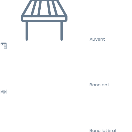
Auvent
Banc en L
Banc latéral