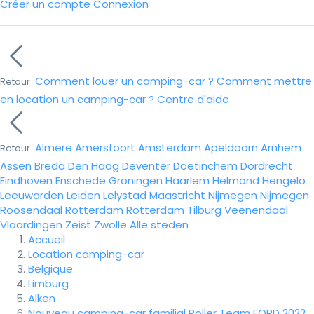
Créer un compte
Connexion
Comment louer un camping-car ?
Comment mettre
Retour
en location un camping-car ?
Centre d'aide
Almere
Amersfoort
Amsterdam
Apeldoorn
Arnhem
Retour
Assen
Breda
Den Haag
Deventer
Doetinchem
Dordrecht
Eindhoven
Enschede
Groningen
Haarlem
Helmond
Hengelo
Leeuwarden
Leiden
Lelystad
Maastricht
Nijmegen
Nijmegen
Roosendaal
Rotterdam
Rotterdam
Tilburg
Veenendaal
Vlaardingen
Zeist
Zwolle
Alle steden
Accueil
Location camping-car
Belgique
Limburg
Alken
Nouveau camping-car familial Roller Team FORD 2022