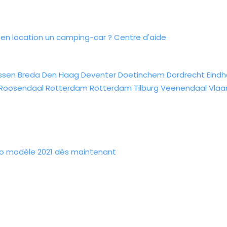
n location un camping-car ?
Centre d'aide
ssen
Breda
Den Haag
Deventer
Doetinchem
Dordrecht
Eind
Roosendaal
Rotterdam
Rotterdam
Tilburg
Veenendaal
Vlaa
do modèle 2021 dès maintenant