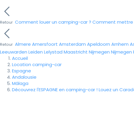
Comment louer un camping-car ?
Comment mettre e
Retour
Almere
Amersfoort
Amsterdam
Apeldoorn
Arnhem
A
Retour
Leeuwarden
Leiden
Lelystad
Maastricht
Nijmegen
Nijmegen
Accueil
Location camping-car
Espagne
Andalousie
Málaga
Découvrez l'ESPAGNE en camping-car ! Louez un Cara