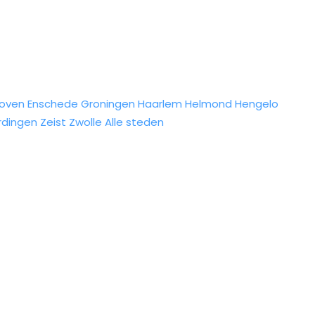
hoven
Enschede
Groningen
Haarlem
Helmond
Hengelo
rdingen
Zeist
Zwolle
Alle steden