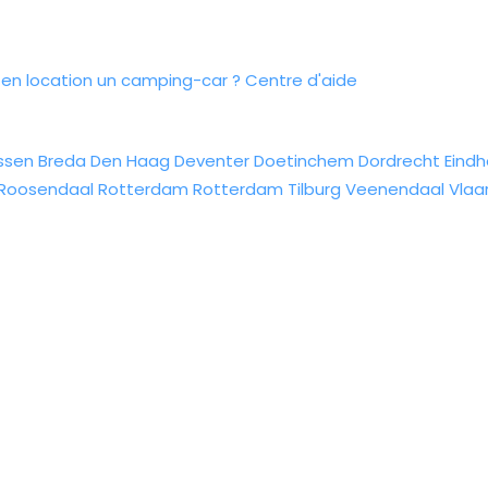
n location un camping-car ?
Centre d'aide
ssen
Breda
Den Haag
Deventer
Doetinchem
Dordrecht
Eind
Roosendaal
Rotterdam
Rotterdam
Tilburg
Veenendaal
Vlaa