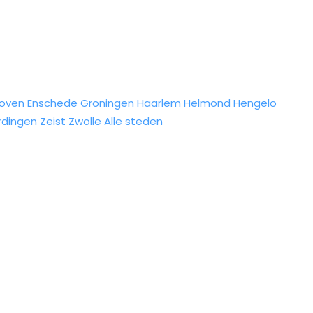
hoven
Enschede
Groningen
Haarlem
Helmond
Hengelo
rdingen
Zeist
Zwolle
Alle steden