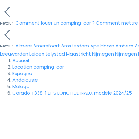
Comment louer un camping-car ?
Comment mettre e
Retour
Almere
Amersfoort
Amsterdam
Apeldoorn
Arnhem
A
Retour
Leeuwarden
Leiden
Lelystad
Maastricht
Nijmegen
Nijmegen
Accueil
Location camping-car
Espagne
Andalousie
Málaga
Carado T338-1 LITS LONGITUDINAUX modèle 2024/25