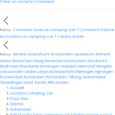
Créer un compte
Connexion
Comment louer un camping-car ?
Comment mettre
Retour
en location un camping-car ?
Centre d'aide
Almere
Amersfoort
Amsterdam
Apeldoorn
Arnhem
Retour
Assen
Breda
Den Haag
Deventer
Doetinchem
Dordrecht
Eindhoven
Enschede
Groningen
Haarlem
Helmond
Hengelo
Leeuwarden
Leiden
Lelystad
Maastricht
Nijmegen
Nijmegen
Roosendaal
Rotterdam
Rotterdam
Tilburg
Veenendaal
Vlaardingen
Zeist
Zwolle
Alle steden
Accueil
Location camping-car
Pays-Bas
Drente
Ruinerwold
Fiat Ducato beau camping-car familial spacieux pour