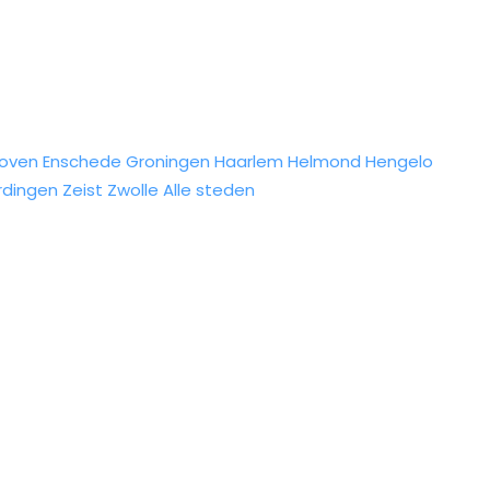
hoven
Enschede
Groningen
Haarlem
Helmond
Hengelo
rdingen
Zeist
Zwolle
Alle steden