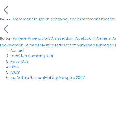
Comment louer un camping-car ?
Comment mettre e
Retour
Almere
Amersfoort
Amsterdam
Apeldoorn
Arnhem
A
Retour
Leeuwarden
Leiden
Lelystad
Maastricht
Nijmegen
Nijmegen
Accueil
Location camping-car
Pays-Bas
Frise
Arum
4p Dethleffs semi-intégré depuis 2007