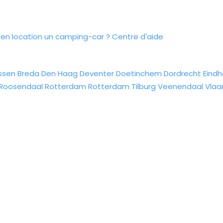
n location un camping-car ?
Centre d'aide
ssen
Breda
Den Haag
Deventer
Doetinchem
Dordrecht
Eind
Roosendaal
Rotterdam
Rotterdam
Tilburg
Veenendaal
Vlaa