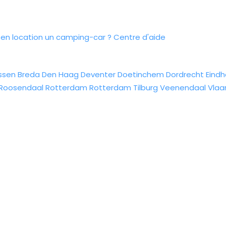
n location un camping-car ?
Centre d'aide
ssen
Breda
Den Haag
Deventer
Doetinchem
Dordrecht
Eind
Roosendaal
Rotterdam
Rotterdam
Tilburg
Veenendaal
Vlaa