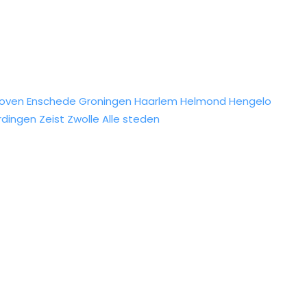
hoven
Enschede
Groningen
Haarlem
Helmond
Hengelo
rdingen
Zeist
Zwolle
Alle steden