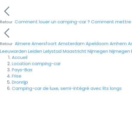
Comment louer un camping-car ?
Comment mettre e
Retour
Almere
Amersfoort
Amsterdam
Apeldoorn
Arnhem
A
Retour
Leeuwarden
Leiden
Lelystad
Maastricht
Nijmegen
Nijmegen
Accueil
Location camping-car
Pays-Bas
Frise
Dronrijp
Camping-car de luxe, semi-intégré avec lits longs