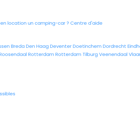
n location un camping-car ?
Centre d'aide
ssen
Breda
Den Haag
Deventer
Doetinchem
Dordrecht
Eind
Roosendaal
Rotterdam
Rotterdam
Tilburg
Veenendaal
Vlaa
ssibles