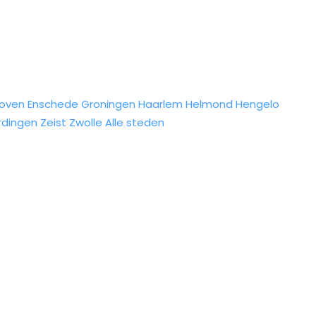
hoven
Enschede
Groningen
Haarlem
Helmond
Hengelo
rdingen
Zeist
Zwolle
Alle steden