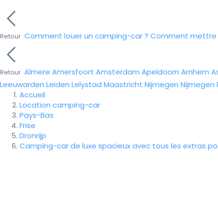
Comment louer un camping-car ?
Comment mettre e
Retour
Almere
Amersfoort
Amsterdam
Apeldoorn
Arnhem
A
Retour
Leeuwarden
Leiden
Lelystad
Maastricht
Nijmegen
Nijmegen
Accueil
Location camping-car
Pays-Bas
Frise
Dronrijp
Camping-car de luxe spacieux avec tous les extras po