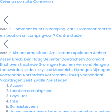
Créer un compte
Connexion
Comment louer un camping-car ?
Comment mettre
Retour
en location un camping-car ?
Centre d'aide
Almere
Amersfoort
Amsterdam
Apeldoorn
Arnhem
Retour
Assen
Breda
Den Haag
Deventer
Doetinchem
Dordrecht
Eindhoven
Enschede
Groningen
Haarlem
Helmond
Hengelo
Leeuwarden
Leiden
Lelystad
Maastricht
Nijmegen
Nijmegen
Roosendaal
Rotterdam
Rotterdam
Tilburg
Veenendaal
Vlaardingen
Zeist
Zwolle
Alle steden
Accueil
Location camping-car
Pays-Bas
Frise
Surhuisterveen
Jeune camping-car luxueux avec de nombreux extras