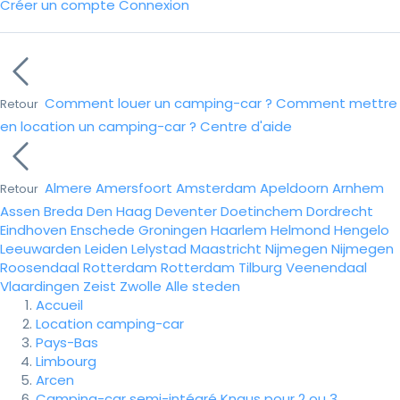
Créer un compte
Connexion
Comment louer un camping-car ?
Comment mettre
Retour
en location un camping-car ?
Centre d'aide
Almere
Amersfoort
Amsterdam
Apeldoorn
Arnhem
Retour
Assen
Breda
Den Haag
Deventer
Doetinchem
Dordrecht
Eindhoven
Enschede
Groningen
Haarlem
Helmond
Hengelo
Leeuwarden
Leiden
Lelystad
Maastricht
Nijmegen
Nijmegen
Roosendaal
Rotterdam
Rotterdam
Tilburg
Veenendaal
Vlaardingen
Zeist
Zwolle
Alle steden
Accueil
Location camping-car
Pays-Bas
Limbourg
Arcen
Camping-car semi-intégré Knaus pour 2 ou 3