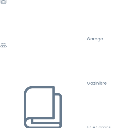
Garage
Gazinière
Lit et draps