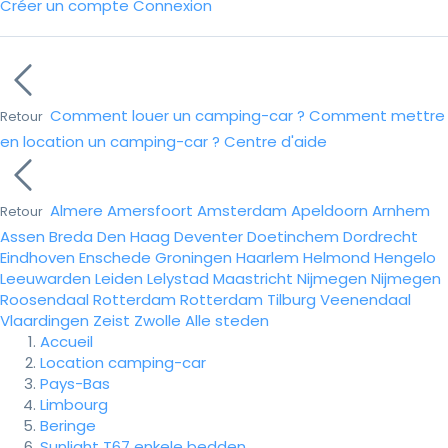
Créer un compte
Connexion
Comment louer un camping-car ?
Comment mettre
Retour
en location un camping-car ?
Centre d'aide
Almere
Amersfoort
Amsterdam
Apeldoorn
Arnhem
Retour
Assen
Breda
Den Haag
Deventer
Doetinchem
Dordrecht
Eindhoven
Enschede
Groningen
Haarlem
Helmond
Hengelo
Leeuwarden
Leiden
Lelystad
Maastricht
Nijmegen
Nijmegen
Roosendaal
Rotterdam
Rotterdam
Tilburg
Veenendaal
Vlaardingen
Zeist
Zwolle
Alle steden
Accueil
Location camping-car
Pays-Bas
Limbourg
Beringe
Sunlight T67 enkele bedden