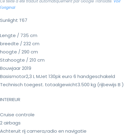
Ce texte a été traduit automatiquement par Google Translate.
Voir
l'original
Sunlight T67
Lengte / 735 cm
breedte / 232 cm
hoogte / 290 cm
Stahoogte / 210 cm
Bouwjaar 2019
Basismotor2,3 L MJet 130pk euro 6 handgeschakeld
Technisch toegest. totaalgewicht3.500 kg (rijbewijs B )
INTERIEUR
Cruise controle
2 airbags
Achteruit rij camera,radio en navigatie