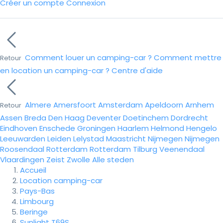
Créer un compte
Connexion
Comment louer un camping-car ?
Comment mettre
Retour
en location un camping-car ?
Centre d'aide
Almere
Amersfoort
Amsterdam
Apeldoorn
Arnhem
Retour
Assen
Breda
Den Haag
Deventer
Doetinchem
Dordrecht
Eindhoven
Enschede
Groningen
Haarlem
Helmond
Hengelo
Leeuwarden
Leiden
Lelystad
Maastricht
Nijmegen
Nijmegen
Roosendaal
Rotterdam
Rotterdam
Tilburg
Veenendaal
Vlaardingen
Zeist
Zwolle
Alle steden
Accueil
Location camping-car
Pays-Bas
Limbourg
Beringe
Sunlight T69S