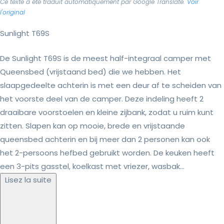
Ce texte a été traduit automatiquement par Google Translate.
Voir
l'original
Sunlight T69S
De Sunlight T69S is de meest half-integraal camper met
Queensbed (vrijstaand bed) die we hebben. Het
slaapgedeelte achterin is met een deur af te scheiden van
het voorste deel van de camper. Deze indeling heeft 2
draaibare voorstoelen en kleine zijbank, zodat u ruim kunt
zitten. Slapen kan op mooie, brede en vrijstaande
queensbed achterin en bij meer dan 2 personen kan ook
het 2-persoons hefbed gebruikt worden. De keuken heeft
een 3-pits gasstel, koelkast met vriezer, wasbak...
Lisez la suite