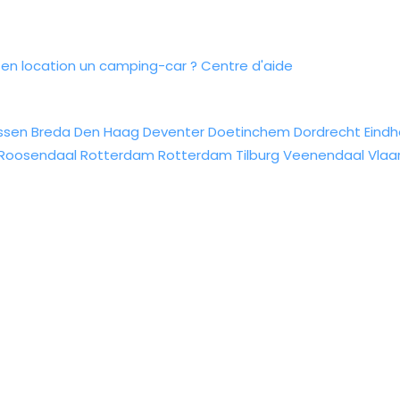
n location un camping-car ?
Centre d'aide
ssen
Breda
Den Haag
Deventer
Doetinchem
Dordrecht
Eind
Roosendaal
Rotterdam
Rotterdam
Tilburg
Veenendaal
Vlaa