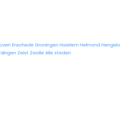
hoven
Enschede
Groningen
Haarlem
Helmond
Hengelo
rdingen
Zeist
Zwolle
Alle steden