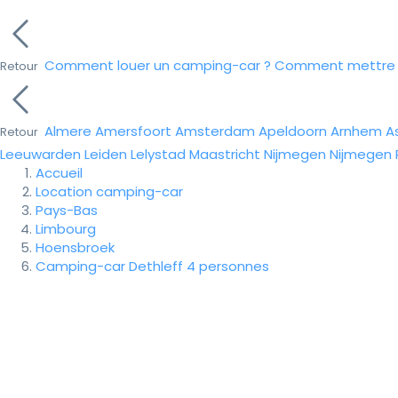
Comment louer un camping-car ?
Comment mettre e
Retour
Almere
Amersfoort
Amsterdam
Apeldoorn
Arnhem
A
Retour
Leeuwarden
Leiden
Lelystad
Maastricht
Nijmegen
Nijmegen
Accueil
Location camping-car
Pays-Bas
Limbourg
Hoensbroek
Camping-car Dethleff 4 personnes