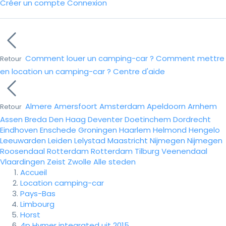
Créer un compte
Connexion
Comment louer un camping-car ?
Comment mettre
Retour
en location un camping-car ?
Centre d'aide
Almere
Amersfoort
Amsterdam
Apeldoorn
Arnhem
Retour
Assen
Breda
Den Haag
Deventer
Doetinchem
Dordrecht
Eindhoven
Enschede
Groningen
Haarlem
Helmond
Hengelo
Leeuwarden
Leiden
Lelystad
Maastricht
Nijmegen
Nijmegen
Roosendaal
Rotterdam
Rotterdam
Tilburg
Veenendaal
Vlaardingen
Zeist
Zwolle
Alle steden
Accueil
Location camping-car
Pays-Bas
Limbourg
Horst
4p Hymer integrated uit 2015