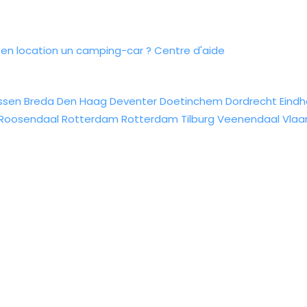
n location un camping-car ?
Centre d'aide
ssen
Breda
Den Haag
Deventer
Doetinchem
Dordrecht
Eind
Roosendaal
Rotterdam
Rotterdam
Tilburg
Veenendaal
Vlaa