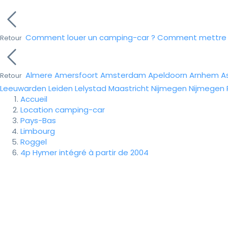
Comment louer un camping-car ?
Comment mettre e
Retour
Almere
Amersfoort
Amsterdam
Apeldoorn
Arnhem
A
Retour
Leeuwarden
Leiden
Lelystad
Maastricht
Nijmegen
Nijmegen
Accueil
Location camping-car
Pays-Bas
Limbourg
Roggel
4p Hymer intégré à partir de 2004