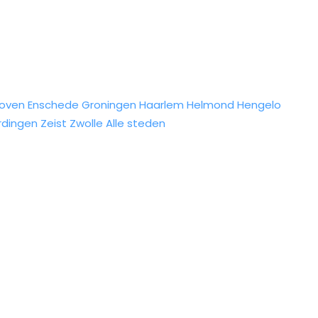
hoven
Enschede
Groningen
Haarlem
Helmond
Hengelo
rdingen
Zeist
Zwolle
Alle steden