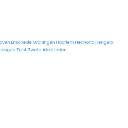
hoven
Enschede
Groningen
Haarlem
Helmond
Hengelo
rdingen
Zeist
Zwolle
Alle steden