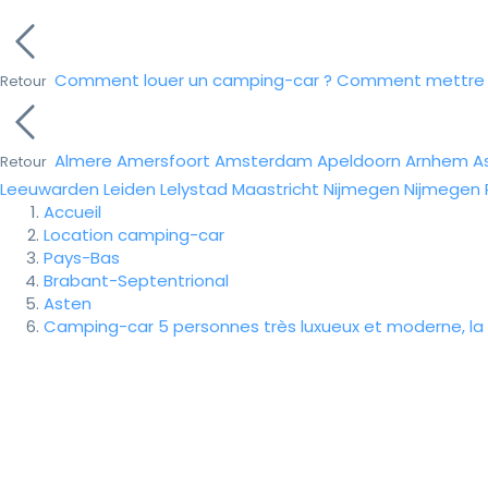
Comment louer un camping-car ?
Comment mettre e
Retour
Almere
Amersfoort
Amsterdam
Apeldoorn
Arnhem
A
Retour
Leeuwarden
Leiden
Lelystad
Maastricht
Nijmegen
Nijmegen
Accueil
Location camping-car
Pays-Bas
Brabant-Septentrional
Asten
Camping-car 5 personnes très luxueux et moderne, la l