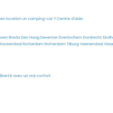
n location un camping-car ?
Centre d'aide
ssen
Breda
Den Haag
Deventer
Doetinchem
Dordrecht
Eind
Roosendaal
Rotterdam
Rotterdam
Tilburg
Veenendaal
Vlaa
iberté avec un vrai confort