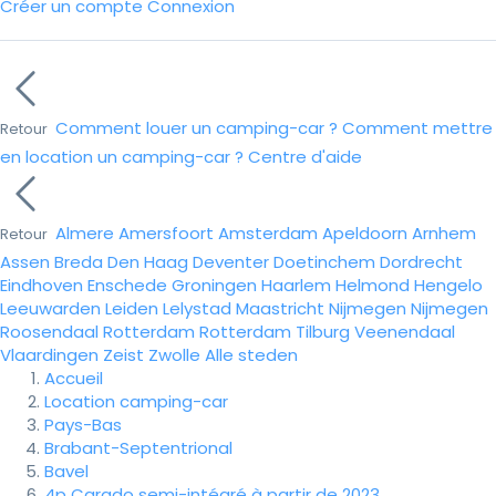
Créer un compte
Connexion
Comment louer un camping-car ?
Comment mettre
Retour
en location un camping-car ?
Centre d'aide
Almere
Amersfoort
Amsterdam
Apeldoorn
Arnhem
Retour
Assen
Breda
Den Haag
Deventer
Doetinchem
Dordrecht
Eindhoven
Enschede
Groningen
Haarlem
Helmond
Hengelo
Leeuwarden
Leiden
Lelystad
Maastricht
Nijmegen
Nijmegen
Roosendaal
Rotterdam
Rotterdam
Tilburg
Veenendaal
Vlaardingen
Zeist
Zwolle
Alle steden
Accueil
Location camping-car
Pays-Bas
Brabant-Septentrional
Bavel
4p Carado semi-intégré à partir de 2023