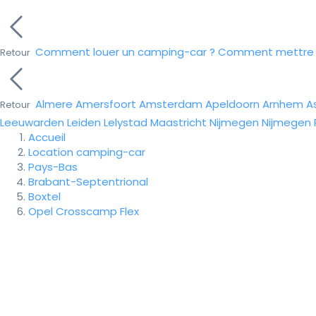
Comment louer un camping-car ?
Comment mettre e
Retour
Almere
Amersfoort
Amsterdam
Apeldoorn
Arnhem
A
Retour
Leeuwarden
Leiden
Lelystad
Maastricht
Nijmegen
Nijmegen
Accueil
Location camping-car
Pays-Bas
Brabant-Septentrional
Boxtel
Opel Crosscamp Flex