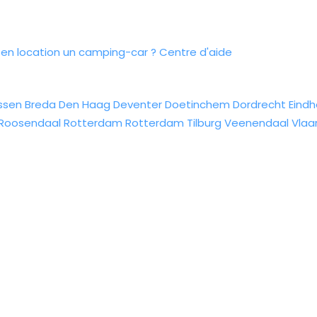
n location un camping-car ?
Centre d'aide
ssen
Breda
Den Haag
Deventer
Doetinchem
Dordrecht
Eind
Roosendaal
Rotterdam
Rotterdam
Tilburg
Veenendaal
Vlaa