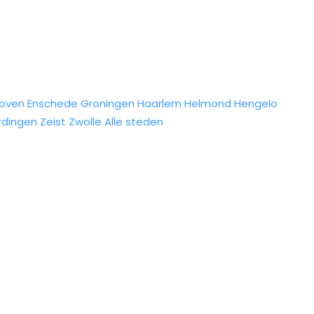
hoven
Enschede
Groningen
Haarlem
Helmond
Hengelo
rdingen
Zeist
Zwolle
Alle steden