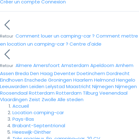
Créer un compte
Connexion
Comment louer un camping-car ?
Comment mettre
Retour
en location un camping-car ?
Centre d'aide
Almere
Amersfoort
Amsterdam
Apeldoorn
Arnhem
Retour
Assen
Breda
Den Haag
Deventer
Doetinchem
Dordrecht
Eindhoven
Enschede
Groningen
Haarlem
Helmond
Hengelo
Leeuwarden
Leiden
Lelystad
Maastricht
Nijmegen
Nijmegen
Roosendaal
Rotterdam
Rotterdam
Tilburg
Veenendaal
Vlaardingen
Zeist
Zwolle
Alle steden
Accueil
Location camping-car
Pays-Bas
Brabant-Septentrional
Heeswijk-Dinther
Très spacieux, 6p. camping-car, 20 CV