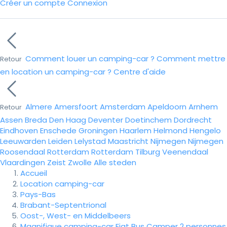
Créer un compte
Connexion
Comment louer un camping-car ?
Comment mettre
Retour
en location un camping-car ?
Centre d'aide
Almere
Amersfoort
Amsterdam
Apeldoorn
Arnhem
Retour
Assen
Breda
Den Haag
Deventer
Doetinchem
Dordrecht
Eindhoven
Enschede
Groningen
Haarlem
Helmond
Hengelo
Leeuwarden
Leiden
Lelystad
Maastricht
Nijmegen
Nijmegen
Roosendaal
Rotterdam
Rotterdam
Tilburg
Veenendaal
Vlaardingen
Zeist
Zwolle
Alle steden
Accueil
Location camping-car
Pays-Bas
Brabant-Septentrional
Oost-, West- en Middelbeers
Magnifique camping-car Fiat Bus Camper 2 personnes