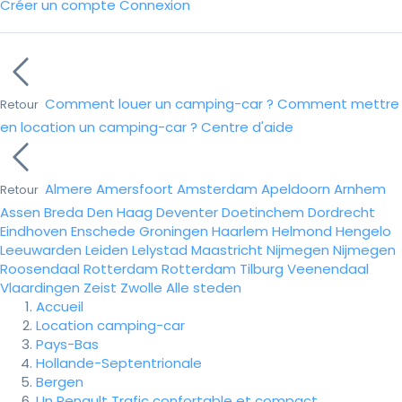
Créer un compte
Connexion
Comment louer un camping-car ?
Comment mettre
Retour
en location un camping-car ?
Centre d'aide
Almere
Amersfoort
Amsterdam
Apeldoorn
Arnhem
Retour
Assen
Breda
Den Haag
Deventer
Doetinchem
Dordrecht
Eindhoven
Enschede
Groningen
Haarlem
Helmond
Hengelo
Leeuwarden
Leiden
Lelystad
Maastricht
Nijmegen
Nijmegen
Roosendaal
Rotterdam
Rotterdam
Tilburg
Veenendaal
Vlaardingen
Zeist
Zwolle
Alle steden
Accueil
Location camping-car
Pays-Bas
Hollande-Septentrionale
Bergen
Un Renault Trafic confortable et compact.